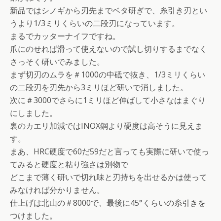
新品ではシノギから刃先までベタ研ぎで、糸引き刃とい
うより1/3ミリくらいの二段刃になっています。
まるでカッターナイフですね。
爪にのせれば滑って使えないので試し切りするまでなく
さっそく研いでみました。
まず切刃のムラを＃1000の中砥で抜き、1/3ミリくらい
の二段刃を刃先から3ミリほど研いで消しました。
次に＃3000でさらに1ミリほど伸ばして小さなはまぐり
にしました。
裏のカエリ加減ではINOX鋼より硬度は高そうに見えま
す。
まあ、HRC硬度で60だ59だと言っても実際に研いで使っ
てみると硬度と粘り強さは別物で
どこまで薄く研いで切れ味と刃持ちを出せるかは使って
みなければ分かりません。
仕上げは北山の＃8000で、最後に45°くらいの糸引きを
つけました。