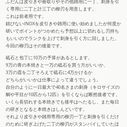
ふだんは皮引きや冊取りやその他雑用に一丁、刺身を引
く専用に二丁と計三丁の柳刃を用意します。
これは前者用です。
錆びないINOXを皮引きや雑用に使い始めましたが何度か
研いでポイントがつかめたら予想以上に切れるし刃持ち
もいいのでランクを上げて刺身を引く方に回しました。
今回の柳刃はその後釜です。
砥石と包丁に10万の予算があるとします。
9万の青の本焼きと一万の砥石を買う方がいいか、
3万の霞を二丁そろえて砥石に4万かけるか
どちらがいいかは仕事によって違うでしょう。
自分のように一日最大で40名さまの刺身（キロサイズの
鯛や平目が10匹から12匹）を引くならば断然後者です。
いくら長切れする本焼きでも後半はへたるし、また毎日
の研ぎとなると本焼きはしんどいです。
それより皮引きや雑用専用の柳刃一丁と刺身を引くだけ
のために研ぎ上げた二丁の柳刃がスタンバイしていたほ