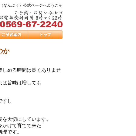
風（なんぷう）公式ページへようこそ
のか
楽しめる時間は長くありませ
れば旨味は増しても
ですし
度を大切にしています。
をかけて育てて来た
料理です。