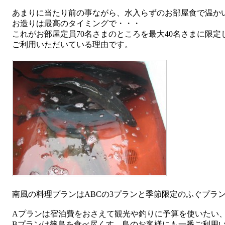
あまりに当たり前の事ながら、水入らずのお部屋食で温か
お造りは最高のタイミングで・・・
これがお部屋定員70名さまのところを最大40名さまに限定
ご利用いただいている理由です。
南風の料理プランはABCの3プランと季節限定のふぐプラ
Aプランは宿泊費をおさえて観光や釣りに予算を使いたい
Bプランは篠島を食べ尽くす、島のお客様にも一番ご利用