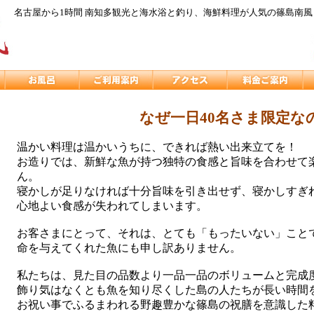
名古屋から1時間 南知多観光と海水浴と釣り、海鮮料理が人気の篠島南
なぜ一日40名さま限定な
温かい料理は温かいうちに、できれば熱い出来立てを！
お造りでは、新鮮な魚が持つ独特の食感と旨味を合わせて
ん。
寝かしが足りなければ十分旨味を引き出せず、寝かしすぎ
心地よい食感が失われてしまいます。
お客さまにとって、それは、とても「もったいない」こと
命を与えてくれた魚にも申し訳ありません。
私たちは、見た目の品数より一品一品のボリュームと完成
飾り気はなくとも魚を知り尽くした島の人たちが長い時間
お祝い事でふるまわれる野趣豊かな篠島の祝膳を意識した