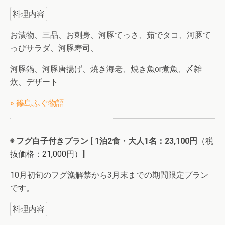
料理内容
お漬物、三品、お刺身、河豚てっさ、茹でタコ、河豚て
っぴサラダ、河豚寿司、
河豚鍋、河豚唐揚げ、焼き海老、焼き魚or煮魚、〆雑
炊、デザート
» 篠島ふぐ物語
◉ フグ白子付きプラン [ 1泊2食・大人1名：23,100円
（税
抜価格：21,000円）
]
10月初旬のフグ漁解禁から3月
末までの期間限定プラン
です。
料理内容