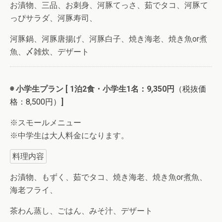
お漬物、三品、お刺身、河豚てっさ、茹でタコ、河豚て
っぴサラダ、河豚寿司、
河豚鍋、河豚唐揚げ、河豚白子、焼き海老、焼き魚or煮
魚、〆雑炊、デザート
◉ 小学生プラン [ 1泊2食・小学生1名：9,350円
（税抜価
格：8,500円）
]
※スモールメニュー
※中学生は大人料金になります。
料理内容
お漬物、もずく、茹でタコ、焼き海老、焼き魚or煮魚、
海老フライ、
茶わん蒸し、ごはん、みそ汁、デザート