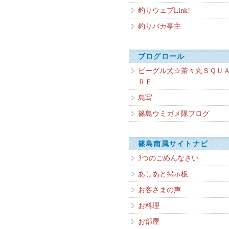
釣りウェブLink!
釣りバカ亭主
ブログロール
ビーグル犬☆茶々丸ＳＱＵ
ＲＥ
島写
篠島ウミガメ隊ブログ
篠島南風サイトナビ
3つのごめんなさい
あしあと掲示板
お客さまの声
お料理
お部屋