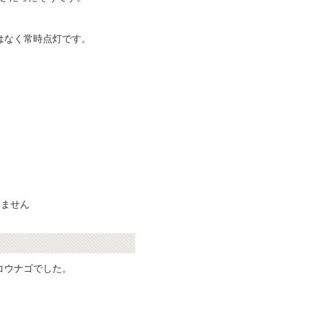
はなく常時点灯です。
いません
コウナゴでした。