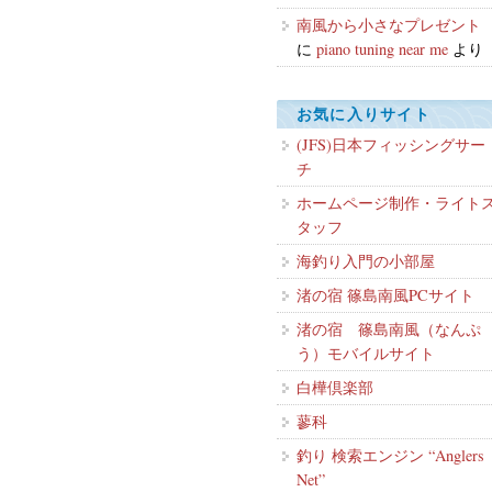
南風から小さなプレゼント
に
piano tuning near me
より
お気に入りサイト
(JFS)日本フィッシングサー
チ
ホームページ制作・ライト
タッフ
海釣り入門の小部屋
渚の宿 篠島南風PCサイト
渚の宿 篠島南風（なんぷ
う）モバイルサイト
白樺倶楽部
蓼科
釣り 検索エンジン “Anglers
Net”