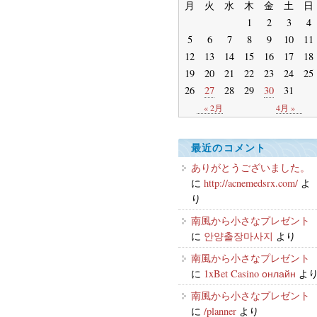
月
火
水
木
金
土
日
1
2
3
4
5
6
7
8
9
10
11
12
13
14
15
16
17
18
19
20
21
22
23
24
25
26
27
28
29
30
31
« 2月
4月 »
最近のコメント
ありがとうございました。
に
http://acnemedsrx.com/
よ
り
南風から小さなプレゼント
に
안양출장마사지
より
南風から小さなプレゼント
に
1xBet Casino онлайн
よ
南風から小さなプレゼント
に
/planner
より