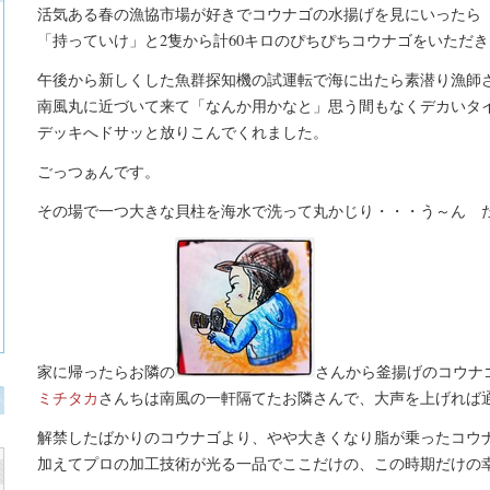
活気ある春の漁協市場が好きでコウナゴの水揚げを見にいったら
「持っていけ」と2隻から計60キロのぴちぴちコウナゴをいただ
午後から新しくした魚群探知機の試運転で海に出たら素潜り漁師
南風丸に近づいて来て「なんか用かなと」思う間もなくデカいタ
デッキへドサッと放りこんでくれました。
ごっつぁんです。
その場で一つ大きな貝柱を海水で洗って丸かじり・・・う～ん 
家に帰ったらお隣の
さんから釜揚げのコウナ
ミチタカ
さんちは南風の一軒隔てたお隣さんで、大声を上げれば
解禁したばかりのコウナゴより、やや大きくなり脂が乗ったコウ
加えてプロの加工技術が光る一品でここだけの、この時期だけの