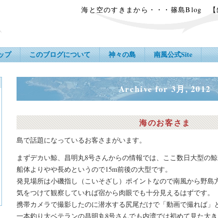
海と空のすきまから・・・篠島Blog 
ップ
このブログについて
神々の島
南風公式Site
Archive for 3月, 2012
海のお客さま
島で話題になっているお客さまがいます。
まずデカい鯨、昌明丸8号さんからの情報では、ここ数日大型の
船体よりやや長めというので15m前後の大型です。
発見場所は小磯指し（こいそざし）ポイントなので南風から野島
気をつけて観察していれば宿から肉眼でも十分見えるはずです。
携帯カメラで撮影したのに潜水する尻尾だけで「動画で撮れば」
一本釣り大ベテランの昌明丸8号さんでも内湾では初めて見た大