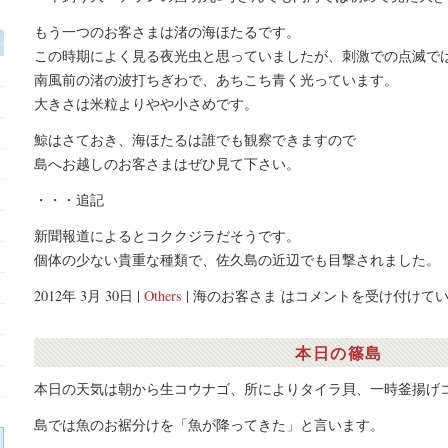
もう一つのお客さまは渚の海ほたるです。
この時期によく見る夜光虫と思っていましたが、刺激での点滅で
南風前の渚の波打ちぎわで、あちこち青く光っています。
大きさは米粒よりやや小さめです。
鯨はさておき、海ほたるは誰でも観察できますので
島へお越しのお客さまはぜひ見て下さい。
・・・追記
新聞報道によるとコククジラだそうです。
個体の少ない貴重な種類で、佐久島の近辺でも目撃されました。
2012年 3月 30日 |
Others
|
海のお客さま は
コメントを受け付けて
本日の篠島
本日の天気は朝から生コウナゴ、所によりタイラ貝、一時釜揚げ
島では魚のお裾分けを「魚が降ってきた」と言います。