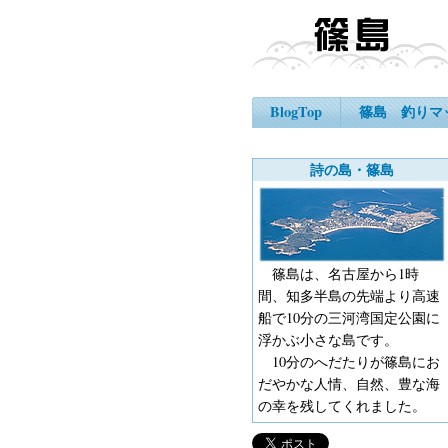
BlogTop
篠島 釣りマ
詩の島・篠島
篠島は、名古屋から1時
間、知多半島の先端より高速
船で10分の三河湾国定公園に
浮かぶ小さな島です。
10分のへだたりが篠島にお
だやかな人情、自然、豊な海
の幸を残してくれました。