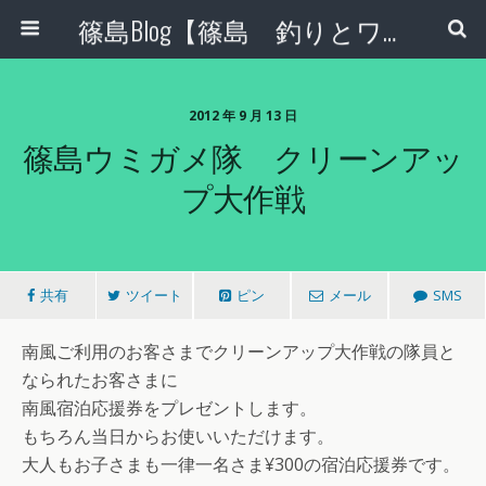
篠島Blog【篠島 釣りとワンコとエコな日々】
2012 年 9 月 13 日
篠島ウミガメ隊 クリーンアッ
プ大作戦
共有
ツイート
ピン
メール
SMS
南風ご利用のお客さまでクリーンアップ大作戦の隊員と
なられたお客さまに
南風宿泊応援券をプレゼントします。
もちろん当日からお使いいただけます。
大人もお子さまも一律一名さま¥300の宿泊応援券です。