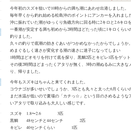
今年初のスズキ狙いで10時からの満ち潮にあわせ出港しました。
毎年早くから釣れ始める松島沖のポイントにアンカーを入れまし
沖に振れていた潮がゆっくり魚礁方向に回る時に2キロと2.6キロ
一番潮が安定する満ち初めから2時間ほどたった頃に1キロくらい
釣りました。
Ａ
久々の釣りで底潮の効きぐあいがつかめなかったからでしょうか
めまぐるしく速さが変化する潮の速さに迷子になってしまい
1時間ほどオモリを付けて底を探り、黒鯛2匹とキビレ1匹をゲット
その後2時間ほどまったくアタリが無く、3時の潮ぬるみに大きなメ
り、帰りました。
今年もスズキはちゃんと来てくれました。
コウナゴが多いせいでしょうか、3匹とも丸々と太った6月くらい
まだ水温が低いので夏場の「カチっ☆」という目のさめるような
いアタリで取り込みも大人しい感じです。
スズキ 1.8〜2.6 3匹
黒鯛 48センチと44センチ 2匹
キビレ 40センチくらい 1匹