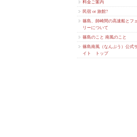
料金ご案内
民宿 or 旅館?
篠島、師崎間の高速船とフ
リーについて
篠島のこと 南風のこと
篠島南風（なんぷう）公式
イト トップ