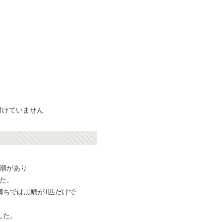
付けていません
ち潮があり
た。
満ちでは黒鯛が1匹だけで
した。