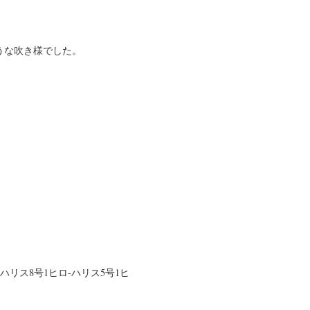
うな吹き様でした。
ハリス8号1ヒロ-ハリス5号1ヒ