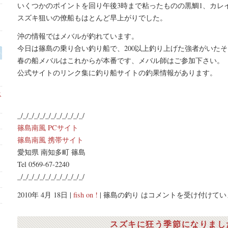
いくつかのポイントを回り午後3時まで粘ったものの黒鯛1、カレ
スズキ狙いの僚船もはとんど早上がりでした。
沖の情報ではメバルが釣れています。
今日は篠島の乗り合い釣り船で、200以上釣り上げた強者がいた
春の船メバルはこれからが本番です、メバル師はご参加下さい。
公式サイトのリンク集に釣り船サイトの釣果情報があります。
ス
_/_/_/_/_/_/_/_/_/_/_/_/
篠島南風 PCサイト
篠島南風 携帯サイト
愛知県 南知多町 篠島
Tel 0569-67-2240
_/_/_/_/_/_/_/_/_/_/_/_/
2010年 4月 18日 |
fish on !
|
篠島の釣り は
コメントを受け付けてい
スズキに狂う季節になりまし