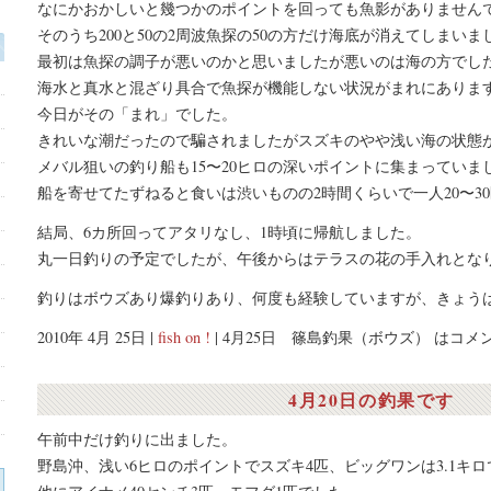
なにかおかしいと幾つかのポイントを回っても魚影がありません
そのうち200と50の2周波魚探の50の方だけ海底が消えてしまいま
最初は魚探の調子が悪いのかと思いましたが悪いのは海の方でし
海水と真水と混ざり具合で魚探が機能しない状況がまれにありま
今日がその「まれ」でした。
きれいな潮だったので騙されましたがスズキのやや浅い海の状態
メバル狙いの釣り船も15〜20ヒロの深いポイントに集まっていま
船を寄せてたずねると食いは渋いものの2時間くらいで一人20〜3
結局、6カ所回ってアタリなし、1時頃に帰航しました。
丸一日釣りの予定でしたが、午後からはテラスの花の手入れとな
釣りはボウズあり爆釣りあり、何度も経験していますが、きょう
2010年 4月 25日 |
fish on !
|
4月25日 篠島釣果（ボウズ） は
コメ
4月20日の釣果です
午前中だけ釣りに出ました。
野島沖、浅い6ヒロのポイントでスズキ4匹、ビッグワンは3.1キロ