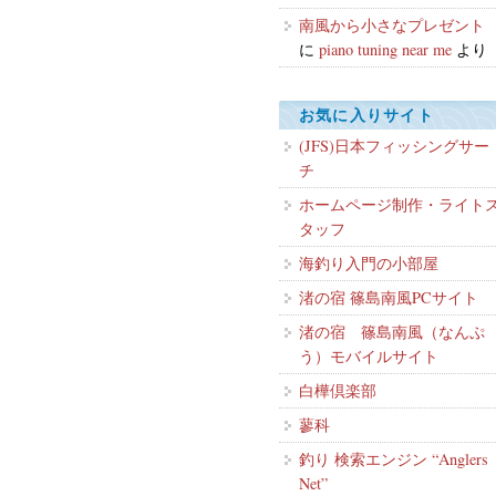
南風から小さなプレゼント
に
piano tuning near me
より
お気に入りサイト
(JFS)日本フィッシングサー
チ
ホームページ制作・ライト
タッフ
海釣り入門の小部屋
渚の宿 篠島南風PCサイト
渚の宿 篠島南風（なんぷ
う）モバイルサイト
白樺倶楽部
蓼科
釣り 検索エンジン “Anglers
Net”