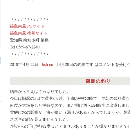
_/_/_/_/_/_/_/_/_/_/_/_/
篠島南風 PCサイト
篠島南風 携帯サイト
愛知県 南知多町 篠島
Tel 0569-67-2240
_/_/_/_/_/_/_/_/_/_/_/_/
2010年 4月 22日 |
fish on !
|
4月20日の釣果です は
コメントを受け
篠島の釣り
結果から言えばさっぱりでした。
今日は旧暦の5日で満潮が7時、干潮が午後2時で、早朝の残り満
何度か大漁をした潮時なので、まだ明け切らぬ4時半に出港しまし
り
雪解け水の影響か、海が暗い（濁りがある）からでしょうか、朝
スズキの顔が見えませんでした。
7時からの下げ潮も2度ほどアタリがありましたが掛かりませんで