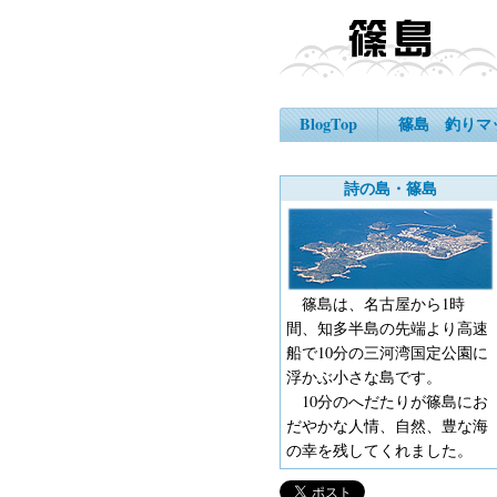
BlogTop
篠島 釣りマ
詩の島・篠島
篠島は、名古屋から1時
間、知多半島の先端より高速
船で10分の三河湾国定公園に
浮かぶ小さな島です。
10分のへだたりが篠島にお
だやかな人情、自然、豊な海
の幸を残してくれました。