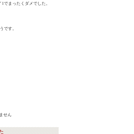
イ1でまったくダメでした。
そうです。
ません
た