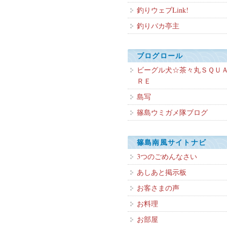
釣りウェブLink!
釣りバカ亭主
ブログロール
ビーグル犬☆茶々丸ＳＱＵ
ＲＥ
島写
篠島ウミガメ隊ブログ
篠島南風サイトナビ
3つのごめんなさい
あしあと掲示板
お客さまの声
お料理
お部屋