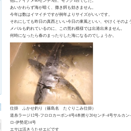
他にアイナメ40センチ3匹、モフグ1匹でした。
あいかわらず海が暗く、撒き餌も効きません。
今年は数はイマイチですが例年よりサイズがいいです。
それにしても昨日の真西といい今日の東風といい、やけくそのよ
メバルも釣れているのに、この荒れ模様では出港出来ません。
何時になったら春のまったりした海になるのでしょうか。
仕掛 ふかせ釣り（篠島名 たぐりこみ仕掛）
道糸ラージ12号-フロロカーボン4号4本撚り20センチ-4号サルカン-
ロ-伊勢尼14号
エサは活きうたせエビです