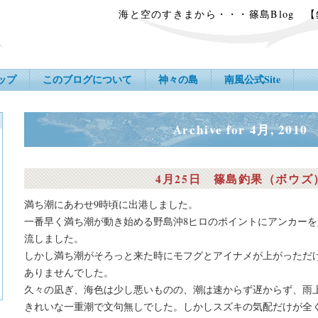
海と空のすきまから・・・篠島Blog 
ップ
このブログについて
神々の島
南風公式Site
Archive for 4月, 2010
4月25日 篠島釣果（ボウズ
満ち潮にあわせ9時頃に出港しました。
一番早く満ち潮が動き始める野島沖8ヒロのポイントにアンカー
流しました。
しかし満ち潮がそろっと来た時にモフグとアイナメが上がっただ
ありませんでした。
久々の凪ぎ、海色は少し悪いものの、潮は速からず遅からず、雨
きれいな一重潮で文句無しでした。しかしスズキの気配だけが全