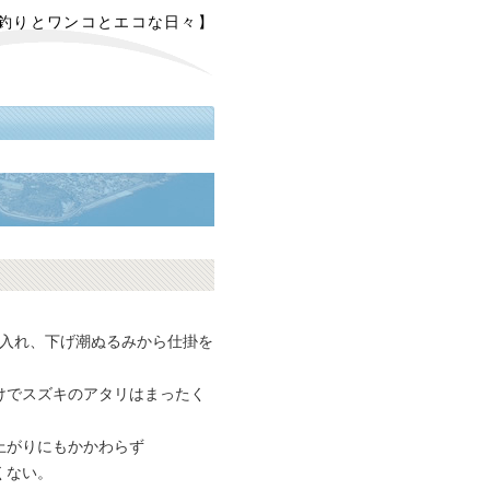
【釣りとワンコとエコな日々】
）
を入れ、下げ潮ぬるみから仕掛を
けでスズキのアタリはまったく
上がりにもかかわらず
くない。