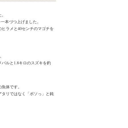
た。
を一本づつ上げました。
のヒラメと40センチのマゴチを
。
。
バルと1.8キロのスズキを釣
の魚体です。
アタリではなく「ボソっ」と鈍