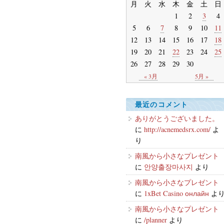
月
火
水
木
金
土
日
1
2
3
4
5
6
7
8
9
10
11
12
13
14
15
16
17
18
19
20
21
22
23
24
25
26
27
28
29
30
« 3月
5月 »
最近のコメント
ありがとうございました。
に
http://acnemedsrx.com/
よ
り
南風から小さなプレゼント
に
안양출장마사지
より
南風から小さなプレゼント
に
1xBet Casino онлайн
よ
南風から小さなプレゼント
に
/planner
より