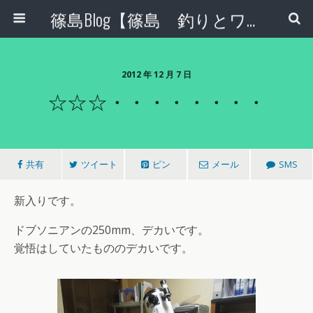
篠島Blog【篠島 釣りとワンコとエコな日々】
2012 年 12 月 7 日
☆☆☆・・・・・・・・
共有
ツイート
ピン
メール
SMS
新入りです。
ドブソニアンの250mm、デカいです。
覚悟はしていたもののデカいです。