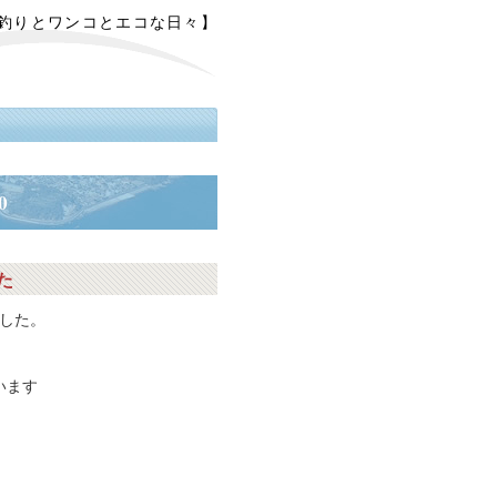
【釣りとワンコとエコな日々】
0
た
した。
います