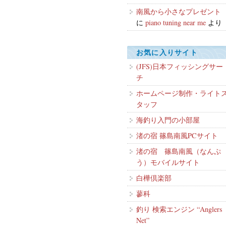
南風から小さなプレゼント
に
piano tuning near me
より
お気に入りサイト
(JFS)日本フィッシングサー
チ
ホームページ制作・ライト
タッフ
海釣り入門の小部屋
渚の宿 篠島南風PCサイト
渚の宿 篠島南風（なんぷ
う）モバイルサイト
白樺倶楽部
蓼科
釣り 検索エンジン “Anglers
Net”