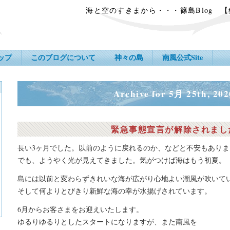
海と空のすきまから・・・篠島Blog 
ップ
このブログについて
神々の島
南風公式Site
Archive for 5月 25th, 202
緊急事態宣言が解除されまし
長い3ヶ月でした。以前のように戻れるのか、などと不安もありま
でも、ようやく光が見えてきました。気がつけば海はもう初夏。
島には以前と変わらずきれいな海が広がり心地よい潮風が吹いて
そして何よりとびきり新鮮な海の幸が水揚げされています。
6月からお客さまをお迎えいたします。
ゆるりゆるりとしたスタートになりますが、また南風を