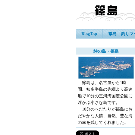
BlogTop
篠島 釣りマ
詩の島・篠島
篠島は、名古屋から1時
間、知多半島の先端より高速
船で10分の三河湾国定公園に
浮かぶ小さな島です。
10分のへだたりが篠島にお
だやかな人情、自然、豊な海
の幸を残してくれました。