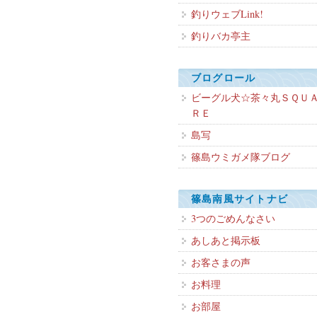
釣りウェブLink!
釣りバカ亭主
ブログロール
ビーグル犬☆茶々丸ＳＱＵ
ＲＥ
島写
篠島ウミガメ隊ブログ
篠島南風サイトナビ
3つのごめんなさい
あしあと掲示板
お客さまの声
お料理
お部屋