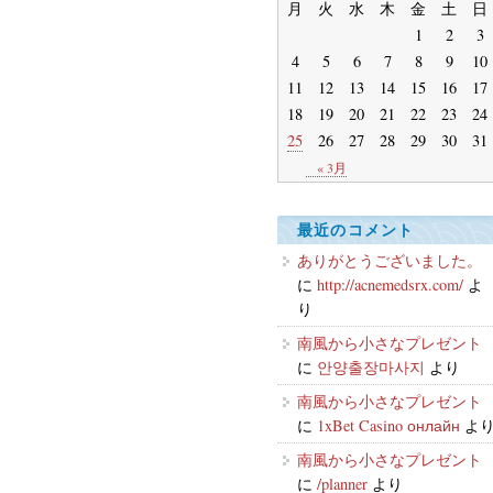
月
火
水
木
金
土
日
1
2
3
4
5
6
7
8
9
10
11
12
13
14
15
16
17
18
19
20
21
22
23
24
25
26
27
28
29
30
31
« 3月
最近のコメント
ありがとうございました。
に
http://acnemedsrx.com/
よ
り
南風から小さなプレゼント
に
안양출장마사지
より
南風から小さなプレゼント
に
1xBet Casino онлайн
よ
南風から小さなプレゼント
に
/planner
より