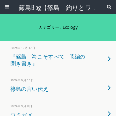
篠島Blog【篠島 釣りとワンコとエコな日々】
カテゴリー ›
Ecology
2009 年 12 月 17 日
『篠島 海こそすべて 15編の
聞き書き』
2009 年 9 月 10 日
篠島の言い伝え
2009 年 9 月 8 日
ウミガメ