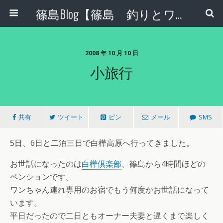
篠島Blog【篠島 釣りとワンコとエコな日々】
2008 年 10 月 10 日
小旅行
共有
ツイート
ピン
メール
SMS
5日、6日と二泊三日で白樺高原へ行ってきました。
お世話になったのは
白樺倶楽部
、篠島から4時間ほどの
ペンションです。
ワンちゃん連れ専用のお宿でもう何度かお世話になって
います。
平日だったので二日ともオーナー夫妻と遅くまで楽しく