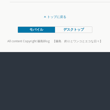
トップに戻る
モバイル
デスクトップ
All content Copyright 篠島Blog 【篠島 釣りとワンコとエコな日々】