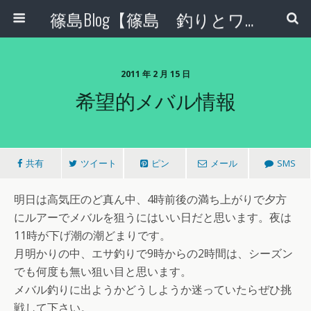
篠島Blog【篠島 釣りとワンコとエコな日々】
2011 年 2 月 15 日
希望的メバル情報
共有
ツイート
ピン
メール
SMS
明日は高気圧のど真ん中、4時前後の満ち上がりで夕方
にルアーでメバルを狙うにはいい日だと思います。夜は
11時が下げ潮の潮どまりです。
月明かりの中、エサ釣りで9時からの2時間は、シーズン
でも何度も無い狙い目と思います。
メバル釣りに出ようかどうしようか迷っていたらぜひ挑
戦して下さい。