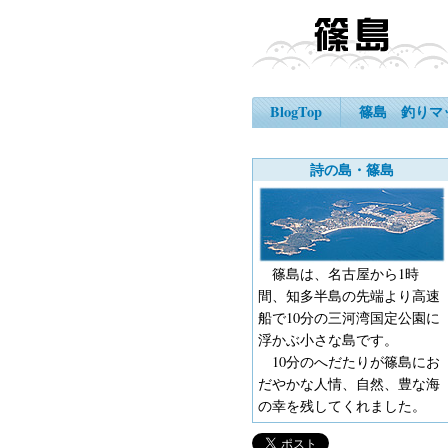
BlogTop
篠島 釣りマ
詩の島・篠島
篠島は、名古屋から1時
間、知多半島の先端より高速
船で10分の三河湾国定公園に
浮かぶ小さな島です。
10分のへだたりが篠島にお
だやかな人情、自然、豊な海
の幸を残してくれました。