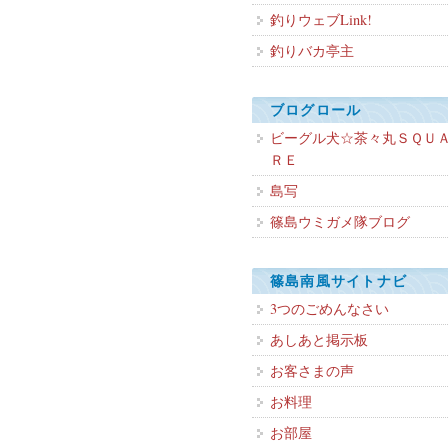
釣りウェブLink!
釣りバカ亭主
ブログロール
ビーグル犬☆茶々丸ＳＱＵ
ＲＥ
島写
篠島ウミガメ隊ブログ
篠島南風サイトナビ
3つのごめんなさい
あしあと掲示板
お客さまの声
お料理
お部屋