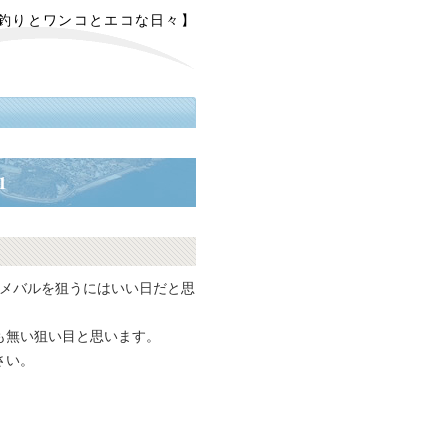
【釣りとワンコとエコな日々】
1
でメバルを狙うにはいい日だと思
も無い狙い目と思います。
さい。