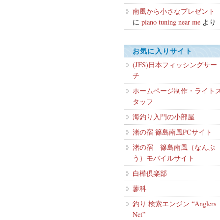
南風から小さなプレゼント
に
piano tuning near me
より
お気に入りサイト
(JFS)日本フィッシングサー
チ
ホームページ制作・ライト
タッフ
海釣り入門の小部屋
渚の宿 篠島南風PCサイト
渚の宿 篠島南風（なんぷ
う）モバイルサイト
白樺倶楽部
蓼科
釣り 検索エンジン “Anglers
Net”