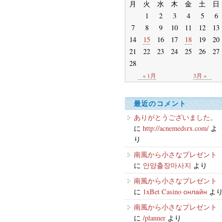
月
火
水
木
金
土
日
1
2
3
4
5
6
7
8
9
10
11
12
13
14
15
16
17
18
19
20
21
22
23
24
25
26
27
28
« 1月
3月 »
最近のコメント
ありがとうございました。
に
http://acnemedsrx.com/
よ
り
南風から小さなプレゼント
に
안양출장마사지
より
南風から小さなプレゼント
に
1xBet Casino онлайн
よ
南風から小さなプレゼント
に
/planner
より