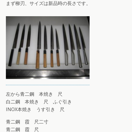
まず柳刃、サイズは新品時の長さです。
左から青二鋼 本焼き 尺
白二鋼 本焼き 尺 ふぐ引き
INOX本焼き うす引き 尺
青二鋼 霞 尺二寸
青二鋼 霞 尺