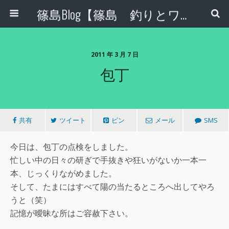
篠島Blog【篠島 釣りとワンコとエコな日々】
2011 年 3 月 7 日
包丁
共有
ツイート
ピン
メール
SMS
今日は、包丁の点検をしました。
忙しい中の日々の研ぎで手抜きや狂いがないか一本一
本、じっくりながめました。
そして、たまにはすべて陽の当たるところへ出してやろ
うと（笑）
記憶が曖昧な所はご容赦下さい。