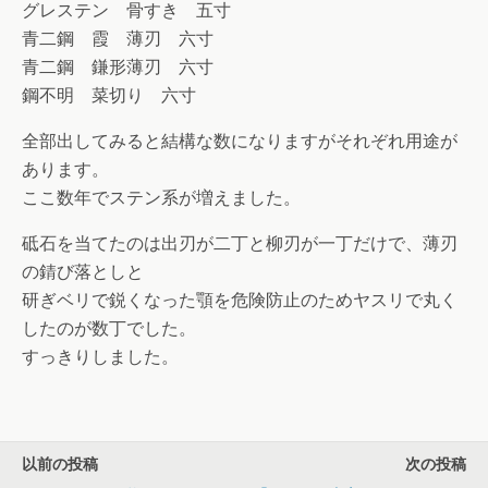
グレステン 骨すき 五寸
青二鋼 霞 薄刃 六寸
青二鋼 鎌形薄刃 六寸
鋼不明 菜切り 六寸
全部出してみると結構な数になりますがそれぞれ用途が
あります。
ここ数年でステン系が増えました。
砥石を当てたのは出刃が二丁と柳刃が一丁だけで、薄刃
の錆び落としと
研ぎベリで鋭くなった顎を危険防止のためヤスリで丸く
したのが数丁でした。
すっきりしました。
以前の投稿
次の投稿