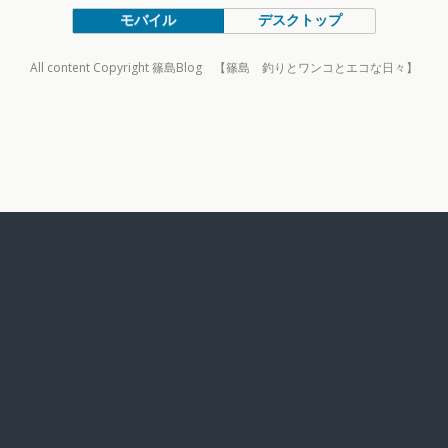
モバイル
デスクトップ
All content Copyright 篠島Blog 【篠島 釣りとワンコとエコな日々】