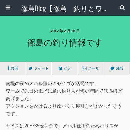
篠島Blog【篠島 釣りとワンコとエコな日々】
2012 年 2 月 26 日
篠島の釣り情報です
共有
ツイート
ピン
メール
SMS
南堤の夜のメバル狙いにセイゴが活発です。
ワームで先日の凪ぎに島の釣り人が短い時間で10匹ほど
あげました。
アクションをかけるよりゆっくり棒引きがよかったそう
です。
サイズは20〜35センチで、メバル仕掛のためハリスが