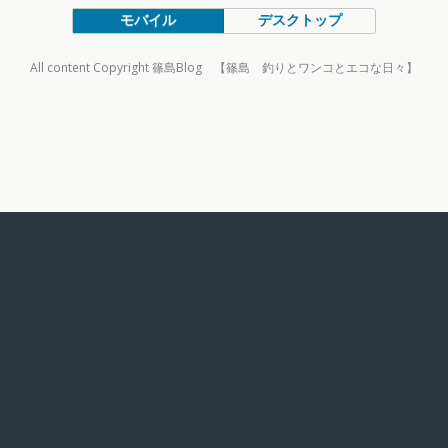
モバイル
デスクトップ
All content Copyright 篠島Blog 【篠島 釣りとワンコとエコな日々】