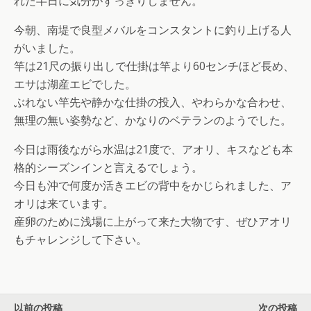
れた半日に気分がすっきりしません。
今朝、南堤で良型メバルをコンスタントに釣り上げる人
がいました。
竿は21尺の振り出しで仕掛は竿より60センチほど長め、
エサは湖産エビでした。
ぶれない竿先や静かな仕掛の投入、やわらかな合わせ、
無理の無い姿勢など、かなりのベテランのようでした。
今日は雨後ながら水温は21度で、アオリ、キスなども本
格的シーズンインと言えるでしょう。
今日も沖で何度か活きエビの背中をかじられました、ア
オリは来ています。
産卵のために浅場に上がって来た大物です、ぜひアオリ
もチャレンジして下さい。
以前の投稿
次の投稿