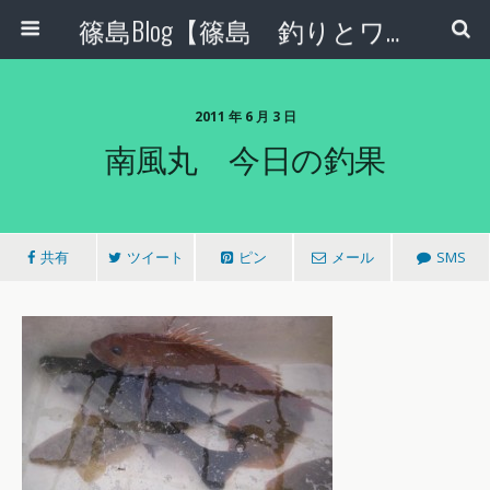
篠島Blog【篠島 釣りとワンコとエコな日々】
2011 年 6 月 3 日
南風丸 今日の釣果
共有
ツイート
ピン
メール
SMS