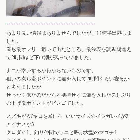
あまり良い情報はありませんでしたが、11時半出港しま
した。
満ち潮オンリー狙いで出たところ、潮汐表を読み間違え
て2時間ほど下げ潮が残っていました。
ナニが幸いするかわからないものです。
狙いの満ち潮ポイントに錨を入れて2時間くらい寝るか
と考えましたが
せっかく来たのだからと期待せずに錨を入れた久しぶり
の下げ潮ポイントがビンゴでした。
スズキが2.7キロを頭に4、いいサイズのイシガレイが2、
アイナメが3
クロダイ1、釣り仲間でワニと呼ぶ大型のマゴチ1