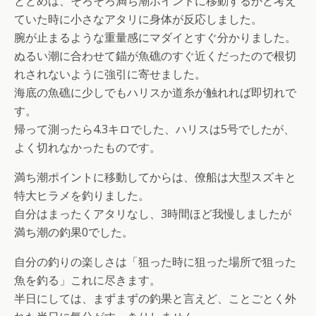
とどめは、そろそろ満ち潮ポイントに移動するかと考え
ていた時に小さなアタリに身体が反応しました。
腕が止まるような重量感にマダイとすぐ分かりました。
ぬるい潮に合わせて錨が魚礁のすぐ近くだったので根切
れされないように強引に寄せました。
海底の魚礁に少しでもハリスか道糸が触れれば即切れで
す。
帰って測ったら4.3キロでした、ハリスは5号でしたが、
よく切れなかったものです。
満ち潮ポイントに移動してからは、僚船は大型スズキと
特大ヒラメを釣りました。
自分はまったくアタリなし、3時間ほど我慢しましたが
満ち潮の釣果0でした。
自分の釣りの楽しさは「狙った時に狙った場所で狙った
魚を釣る」これに尽きます。
半日にしては、まずまずの釣果と言えど、ことごとく外