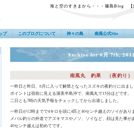
海と空のすきまから・・・篠島Blog 
ップ
このブログについて
神々の島
南風公式Site
Archive for 6月 7th, 201
南風丸 釣果 （夜釣り）
一昨日と昨日、6月に入って解禁となったスズキの夜釣りに出まし
ポイントは宿前に見える渥美半島沖で、南風丸で15分ほどです。
二日とも7時の天気予報をチェックしてから出港しました。
一昨日が12時までで4キロを頭に4匹と40センチ越えのソイがあり
メバル釣りの外道でアズキマスやノソ、ソイなど、顔は見た事が
40センチ越えは初めてです。