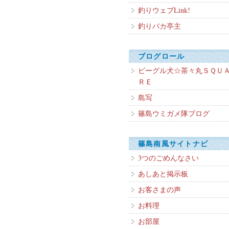
釣りウェブLink!
釣りバカ亭主
ブログロール
ビーグル犬☆茶々丸ＳＱＵ
ＲＥ
島写
篠島ウミガメ隊ブログ
篠島南風サイトナビ
3つのごめんなさい
あしあと掲示板
お客さまの声
お料理
お部屋