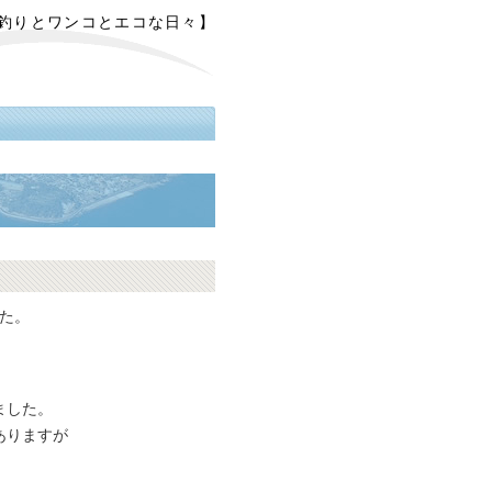
【釣りとワンコとエコな日々】
1
た。
ました。
ありますが