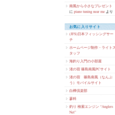
南風から小さなプレゼント
に
piano tuning near me
より
お気に入りサイト
(JFS)日本フィッシングサー
チ
ホームページ制作・ライト
タッフ
海釣り入門の小部屋
渚の宿 篠島南風PCサイト
渚の宿 篠島南風（なんぷ
う）モバイルサイト
白樺倶楽部
蓼科
釣り 検索エンジン “Anglers
Net”