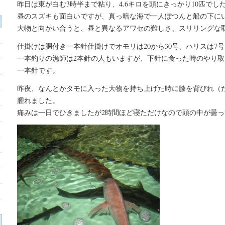
昨日は東が白む3時半まで粘り、4.6キロを頭にきっかり10匹でし
昼のスズキも面白いですが、真っ暗な海で一人ぽつんと船の下に
大物と向かい合うと、昼と異なるアワセの難しさ、スリリングな
仕掛けは胴付き一本針仕掛けでオモリは20から30号、ハリスは7号
一本釣りの漁師は2本針の人もいますが、下針に食った時のやり
一本針です。
昨夜、なんとかタモに入った大物を持ち上げた時に膝を背びれ（
腫れました。
痛みは一日でひきましたが2時間ほど寝ただけなので頭の中が曇っ