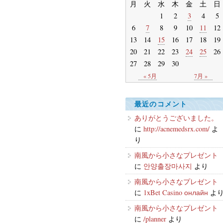
月
火
水
木
金
土
日
1
2
3
4
5
6
7
8
9
10
11
12
13
14
15
16
17
18
19
20
21
22
23
24
25
26
27
28
29
30
« 5月
7月 »
最近のコメント
ありがとうございました。
に
http://acnemedsrx.com/
よ
り
南風から小さなプレゼント
に
안양출장마사지
より
南風から小さなプレゼント
に
1xBet Casino онлайн
よ
南風から小さなプレゼント
に
/planner
より