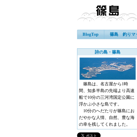
BlogTop
篠島 釣りマ
詩の島・篠島
篠島は、名古屋から1時
間、知多半島の先端より高速
船で10分の三河湾国定公園に
浮かぶ小さな島です。
10分のへだたりが篠島にお
だやかな人情、自然、豊な海
の幸を残してくれました。