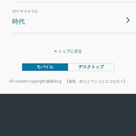
2011 年 8 月 5 日
時代
トップに戻る
モバイル
デスクトップ
All content Copyright 篠島Blog 【篠島 釣りとワンコとエコな日々】