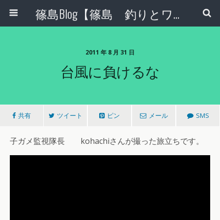
篠島Blog【篠島 釣りとワンコとエコな日々】
2011 年 8 月 31 日
台風に負けるな
共有
ツイート
ピン
メール
SMS
子ガメ監視隊長 kohachiさんが撮った旅立ちです。