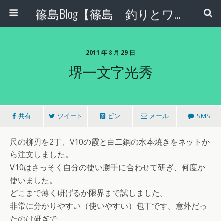
篠島Blog【篠島 釣りとワンコとエコな日々】
2011 年 8 月 29 日
堺一文字光秀
共有
ツイート
ピン
メール
SMS
尺の柳刃を2丁、V10の霞と白二鋼の水本焼きをネットか
ら注文しました。
V10はさっそく自分の使い勝手に合わせて研ぎ、何度か
使いました。
どこまで薄く研げるか限界まで試しました。
非常に分かりやすい（使いやすい）包丁です。意外だっ
たのは研ぎで