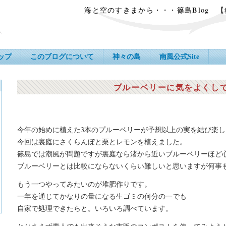
海と空のすきまから・・・篠島Blog 
ップ
このブログについて
神々の島
南風公式Site
ブルーベリーに気をよくし
今年の始めに植えた3本のプルーベリーが予想以上の実を結び楽
今回は裏庭にさくらんぼと栗とレモンを植えました。
篠島では潮風が問題ですが裏庭なら渚から近いブルーベリーほど
ブルーベリーとは比較にならないくらい難しいと思いますが何事
もう一つやってみたいのが堆肥作りです。
一年を通じてかなりの量になる生ゴミの何分の一でも
自家で処理できたらと。いろいろ調べています。