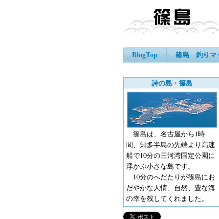
BlogTop
篠島 釣りマ
詩の島・篠島
篠島は、名古屋から1時
間、知多半島の先端より高速
船で10分の三河湾国定公園に
浮かぶ小さな島です。
10分のへだたりが篠島にお
だやかな人情、自然、豊な海
の幸を残してくれました。