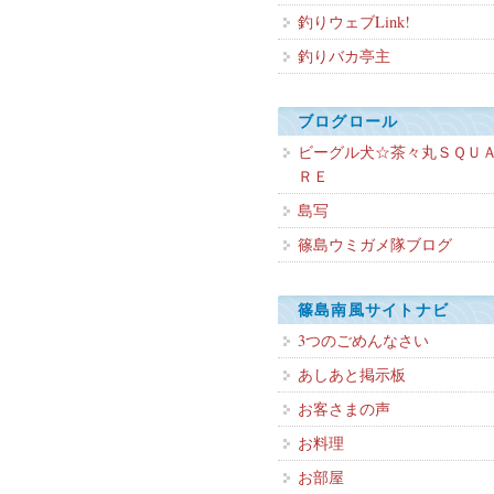
釣りウェブLink!
釣りバカ亭主
ブログロール
ビーグル犬☆茶々丸ＳＱＵ
ＲＥ
島写
篠島ウミガメ隊ブログ
篠島南風サイトナビ
3つのごめんなさい
あしあと掲示板
お客さまの声
お料理
お部屋