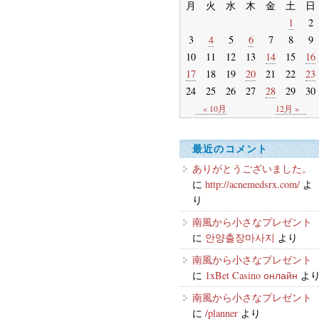
月
火
水
木
金
土
日
1
2
3
4
5
6
7
8
9
10
11
12
13
14
15
16
17
18
19
20
21
22
23
24
25
26
27
28
29
30
« 10月
12月 »
最近のコメント
ありがとうございました。
に
http://acnemedsrx.com/
よ
り
南風から小さなプレゼント
に
안양출장마사지
より
南風から小さなプレゼント
に
1xBet Casino онлайн
よ
南風から小さなプレゼント
に
/planner
より