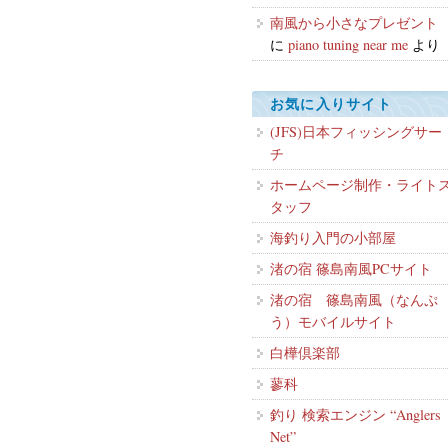
南風から小さなプレゼント
に
piano tuning near me
より
お気に入りサイト
(JFS)日本フィッシングサー
チ
ホームページ制作・ライト
タッフ
海釣り入門の小部屋
渚の宿 篠島南風PCサイト
渚の宿 篠島南風（なんぷ
う）モバイルサイト
白樺倶楽部
蓼科
釣り 検索エンジン “Anglers
Net”