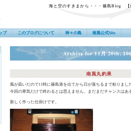
海と空のすきまから・・・篠島Blog 
ップ
このブログについて
神々の島
南風公式Site
Archive for 11月 20th, 20
南風丸釣果
風が凪いだので11時に篠島港を出てから日が落ちるまで粘りまし
今回の寒気だけで終わるとは思えません。まだまだチャンスはあ
新しく作った仕掛けです。