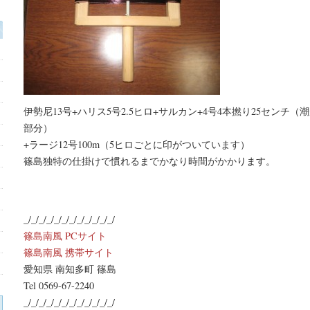
伊勢尼13号+ハリス5号2.5ヒロ+サルカン+4号4本撚り25セン
部分）
+ラージ12号100m（5ヒロごとに印がついています）
篠島独特の仕掛けで慣れるまでかなり時間がかかります。
_/_/_/_/_/_/_/_/_/_/_/_/
篠島南風 PCサイト
篠島南風 携帯サイト
愛知県 南知多町 篠島
Tel 0569-67-2240
_/_/_/_/_/_/_/_/_/_/_/_/