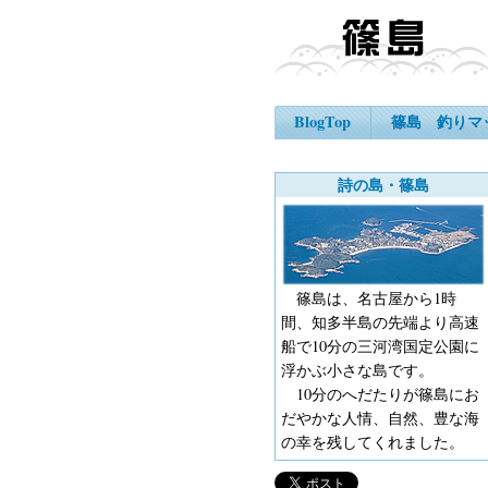
BlogTop
篠島 釣りマ
詩の島・篠島
篠島は、名古屋から1時
間、知多半島の先端より高速
船で10分の三河湾国定公園に
浮かぶ小さな島です。
10分のへだたりが篠島にお
だやかな人情、自然、豊な海
の幸を残してくれました。