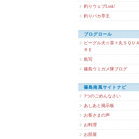
釣りウェブLink!
釣りバカ亭主
ブログロール
ビーグル犬☆茶々丸ＳＱＵ
ＲＥ
島写
篠島ウミガメ隊ブログ
篠島南風サイトナビ
3つのごめんなさい
あしあと掲示板
お客さまの声
お料理
お部屋