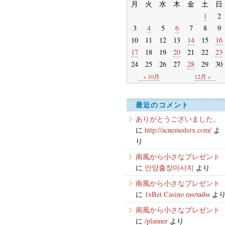
月
火
水
木
金
土
日
1
2
3
4
5
6
7
8
9
10
11
12
13
14
15
16
17
18
19
20
21
22
23
24
25
26
27
28
29
30
« 10月
12月 »
最近のコメント
ありがとうございました。
に
http://acnemedsrx.com/
よ
り
南風から小さなプレゼント
に
안양출장마사지
より
南風から小さなプレゼント
に
1xBet Casino онлайн
よ
南風から小さなプレゼント
に
/planner
より