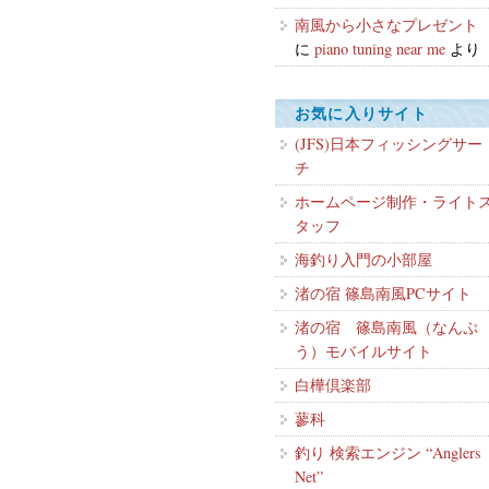
南風から小さなプレゼント
に
piano tuning near me
より
お気に入りサイト
(JFS)日本フィッシングサー
チ
ホームページ制作・ライト
タッフ
海釣り入門の小部屋
渚の宿 篠島南風PCサイト
渚の宿 篠島南風（なんぷ
う）モバイルサイト
白樺倶楽部
蓼科
釣り 検索エンジン “Anglers
Net”