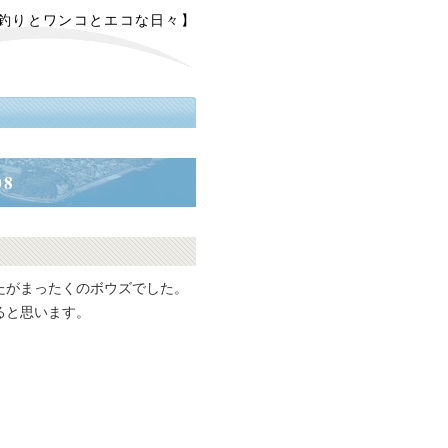
【釣りとワンコとエコな日々】
08
たがまったくのボウズでした。
ると思います。