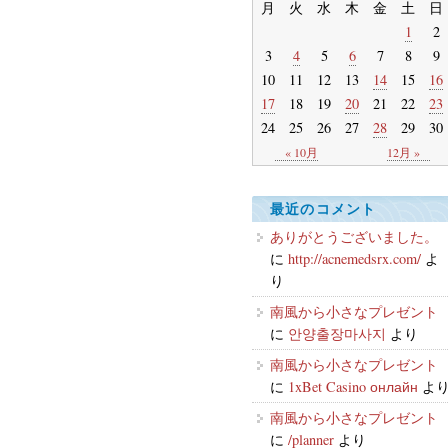
月
火
水
木
金
土
日
1
2
3
4
5
6
7
8
9
10
11
12
13
14
15
16
17
18
19
20
21
22
23
24
25
26
27
28
29
30
« 10月
12月 »
最近のコメント
ありがとうございました。
に
http://acnemedsrx.com/
よ
り
南風から小さなプレゼント
に
안양출장마사지
より
南風から小さなプレゼント
に
1xBet Casino онлайн
よ
南風から小さなプレゼント
に
/planner
より