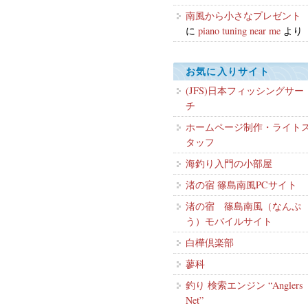
南風から小さなプレゼント
に
piano tuning near me
より
お気に入りサイト
(JFS)日本フィッシングサー
チ
ホームページ制作・ライト
タッフ
海釣り入門の小部屋
渚の宿 篠島南風PCサイト
渚の宿 篠島南風（なんぷ
う）モバイルサイト
白樺倶楽部
蓼科
釣り 検索エンジン “Anglers
Net”