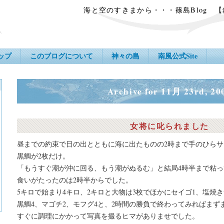
海と空のすきまから・・・篠島Blog 
ップ
このブログについて
神々の島
南風公式Site
Archive for 11月 23rd, 20
女将に叱られました
昼までの約束で日の出とともに海に出たものの2時まで手のひらサ
黒鯛が2枚だけ。
「もうすぐ潮が沖に回る、もう潮がぬるむ」と結局4時半まで粘
食いがたったのは2時半からでした。
5キロで始まり4キロ、2キロと大物は3枚でほかにセイゴ1、塩焼き
黒鯛4、マゴチ2、モフグ4と、2時間の勝負で終わってみればまず
すぐに調理にかかって写真を撮るヒマがありませでした。