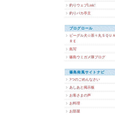
釣りウェブLink!
釣りバカ亭主
ブログロール
ビーグル犬☆茶々丸ＳＱＵ
ＲＥ
島写
篠島ウミガメ隊ブログ
篠島南風サイトナビ
3つのごめんなさい
あしあと掲示板
お客さまの声
お料理
お部屋