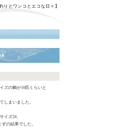
【釣りとワンコとエコな日々】
08
イズの鯛が10匹くらいと
ってしまいました。
サイズ24、
まずの結果でした。