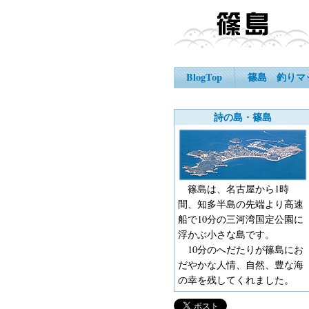
BlogTop
篠島 釣りマ
詩の島・篠島
篠島は、名古屋から1時
間、知多半島の先端より高速
船で10分の三河湾国定公園に
浮かぶ小さな島です。
10分のへだたりが篠島にお
だやかな人情、自然、豊な海
の幸を残してくれました。