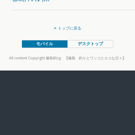
トップに戻る
モバイル
デスクトップ
All content Copyright 篠島Blog 【篠島 釣りとワンコとエコな日々】