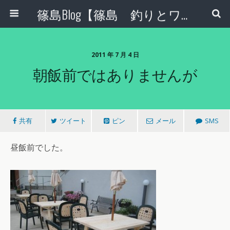
篠島Blog【篠島 釣りとワンコとエコな日々】
2011 年 7 月 4 日
朝飯前ではありませんが
共有
ツイート
ピン
メール
SMS
昼飯前でした。