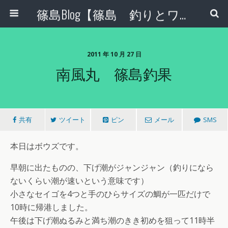
篠島Blog【篠島 釣りとワンコとエコな日々】
2011 年 10 月 27 日
南風丸 篠島釣果
共有
ツイート
ピン
メール
SMS
本日はボウズです。
早朝に出たものの、下げ潮がジャンジャン（釣りになら
ないくらい潮が速いという意味です）
小さなセイゴを4つと手のひらサイズの鯛が一匹だけで
10時に帰港しました。
午後は下げ潮ぬるみと満ち潮のきき初めを狙って11時半