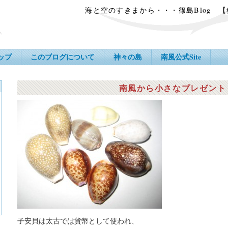
海と空のすきまから・・・篠島Blog 
ップ
このブログについて
神々の島
南風公式Site
南風から小さなプレゼント
子安貝は太古では貨幣として使われ、