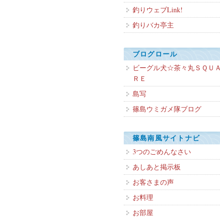
釣りウェブLink!
釣りバカ亭主
ブログロール
ビーグル犬☆茶々丸ＳＱＵ
ＲＥ
島写
篠島ウミガメ隊ブログ
篠島南風サイトナビ
3つのごめんなさい
あしあと掲示板
お客さまの声
お料理
お部屋