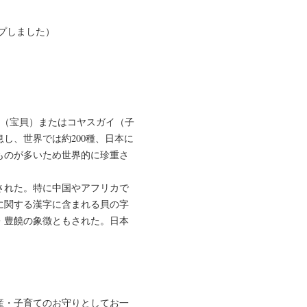
プしました）
ガイ（宝貝）またはコヤスガイ（子
し、世界では約200種、日本に
ものが多いため世界的に珍重さ
された。特に中国やアフリカで
に関する漢字に含まれる貝の字
・豊饒の象徴ともされた。日本
産・子育てのお守りとしてお一