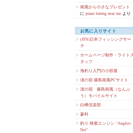
南風から小さなプレゼント
に
piano tuning near me
より
お気に入りサイト
(JFS)日本フィッシングサー
チ
ホームページ制作・ライト
タッフ
海釣り入門の小部屋
渚の宿 篠島南風PCサイト
渚の宿 篠島南風（なんぷ
う）モバイルサイト
白樺倶楽部
蓼科
釣り 検索エンジン “Anglers
Net”