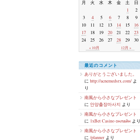
月
火
水
木
金
土
日
1
2
3
4
5
6
7
8
9
10
11
12
13
14
15
16
17
18
19
20
21
22
23
24
25
26
27
28
29
30
« 10月
12月 »
最近のコメント
ありがとうございました。
に
http://acnemedsrx.com/
よ
り
南風から小さなプレゼント
に
안양출장마사지
より
南風から小さなプレゼント
に
1xBet Casino онлайн
よ
南風から小さなプレゼント
に
/planner
より