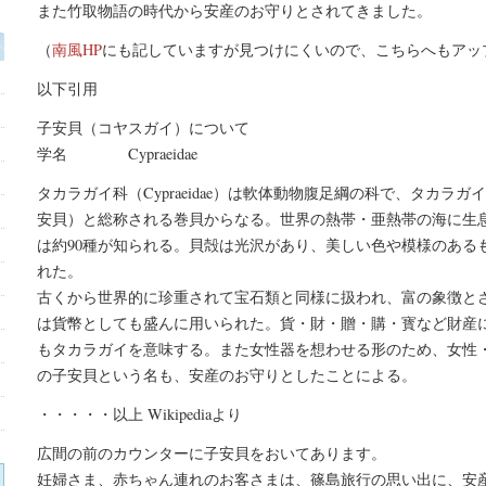
また竹取物語の時代から安産のお守りとされてきました。
（
南風HP
にも記していますが見つけにくいので、こちらへもアッ
以下引用
子安貝（コヤスガイ）について
学名 Cypraeidae
タカラガイ科（Cypraeidae）は軟体動物腹足綱の科で、タカラ
安貝）と総称される巻貝からなる。世界の熱帯・亜熱帯の海に生息
は約90種が知られる。貝殻は光沢があり、美しい色や模様のある
れた。
古くから世界的に珍重されて宝石類と同様に扱われ、富の象徴と
は貨幣としても盛んに用いられた。貨・財・贈・購・寳など財産
もタカラガイを意味する。また女性器を想わせる形のため、女性
の子安貝という名も、安産のお守りとしたことによる。
・・・・・以上 Wikipediaより
広間の前のカウンターに子安貝をおいてあります。
妊婦さま、赤ちゃん連れのお客さまは、篠島旅行の思い出に、安