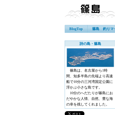
BlogTop
篠島 釣りマ
詩の島・篠島
篠島は、名古屋から1時
間、知多半島の先端より高速
船で10分の三河湾国定公園に
浮かぶ小さな島です。
10分のへだたりが篠島にお
だやかな人情、自然、豊な海
の幸を残してくれました。