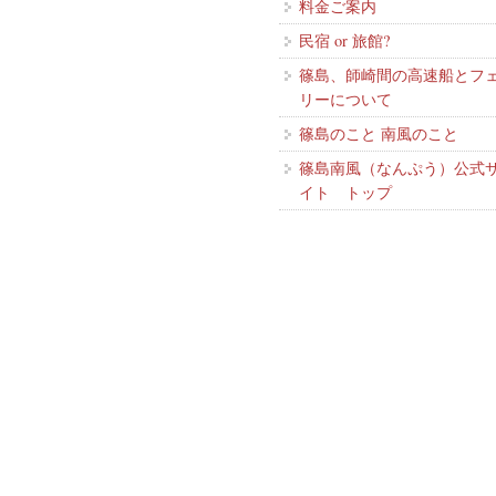
料金ご案内
民宿 or 旅館?
篠島、師崎間の高速船とフ
リーについて
篠島のこと 南風のこと
篠島南風（なんぷう）公式
イト トップ